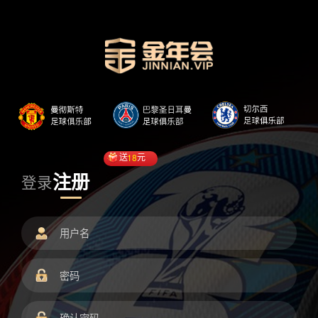
送
18
元
注册
登录