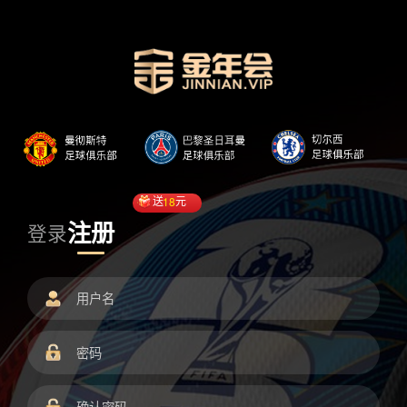
送
18
元
注册
登录