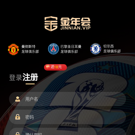
送
18
元
注册
登录