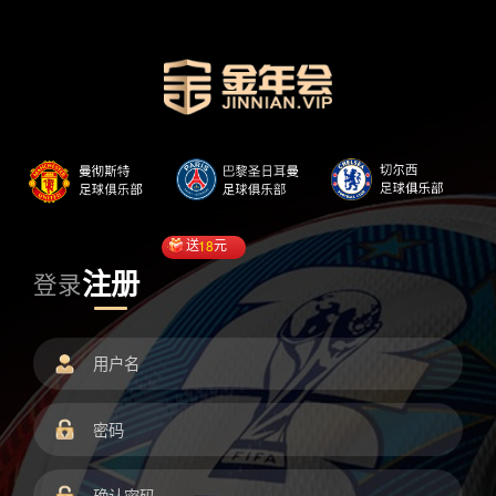
送
18
元
注册
登录